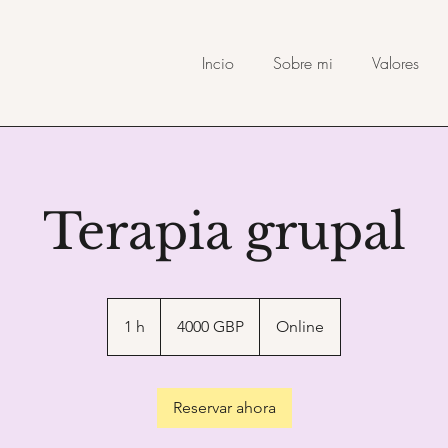
Incio
Sobre mi
Valores
Terapia grupal
4000
libras
1 h
1
4000 GBP
Online
esterlinas
Reservar ahora